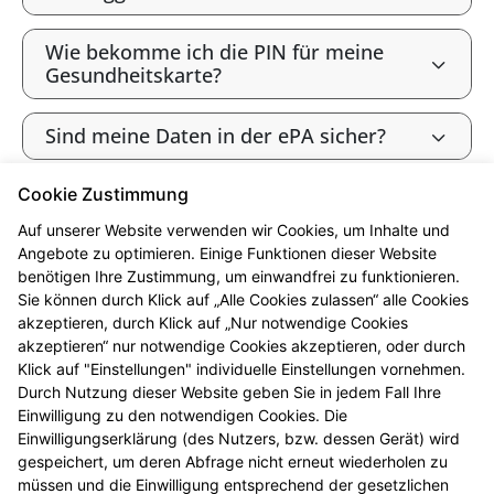
Wie bekomme ich die PIN für meine
Gesundheitskarte?
Sind meine Daten in der ePA sicher?
Cookie Zustimmung
Bin ich als gesetzlich Versicherte:r
verpflichtet, die ePA zu nutzen?
Auf unserer Website verwenden wir Cookies, um Inhalte und
Angebote zu optimieren. Einige Funktionen dieser Website
benötigen Ihre Zustimmung, um einwandfrei zu funktionieren.
Wie widerspreche ich der ePA („Opt-
Sie können durch Klick auf „Alle Cookies zulassen“ alle Cookies
out“)?
akzeptieren, durch Klick auf „Nur notwendige Cookies
akzeptieren“ nur notwendige Cookies akzeptieren, oder durch
Werden meine Gesundheitsdaten zu
Klick auf "Einstellungen" individuelle Einstellungen vornehmen.
Forschungszwecken genutzt?
Durch Nutzung dieser Website geben Sie in jedem Fall Ihre
Einwilligung zu den notwendigen Cookies. Die
Einwilligungserklärung (des Nutzers, bzw. dessen Gerät) wird
Kann ich die ePA nutzen, ohne meine
gespeichert, um deren Abfrage nicht erneut wiederholen zu
Daten zu Forschungszwecken
müssen und die Einwilligung entsprechend der gesetzlichen